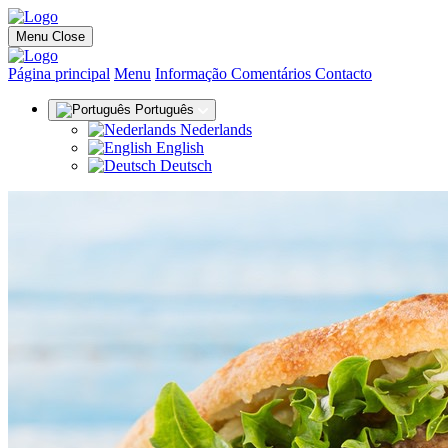
Menu
Close
(actual)
Página principal
Menu
Informação
Comentários
Contacto
Português
Nederlands
English
Deutsch