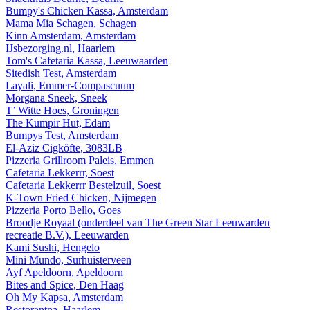
Bumpy's Chicken Kassa, Amsterdam
Mama Mia Schagen, Schagen
Kinn Amsterdam, Amsterdam
IJsbezorging.nl, Haarlem
Tom's Cafetaria Kassa, Leeuwaarden
Sitedish Test, Amsterdam
Layali, Emmer-Compascuum
Morgana Sneek, Sneek
T’ Witte Hoes, Groningen
The Kumpir Hut, Edam
Bumpys Test, Amsterdam
El-Aziz Cigköfte, 3083LB
Pizzeria Grillroom Paleis, Emmen
Cafetaria Lekkerrr, Soest
Cafetaria Lekkerrr Bestelzuil, Soest
K-Town Fried Chicken, Nijmegen
Pizzeria Porto Bello, Goes
Broodje Royaal (onderdeel van The Green Star Leeuwarden
recreatie B.V.), Leeuwarden
Kami Sushi, Hengelo
Mini Mundo, Surhuisterveen
Ayf Apeldoorn, Apeldoorn
Bites and Spice, Den Haag
Oh My Kapsa, Amsterdam
Restorantna, Haarlem