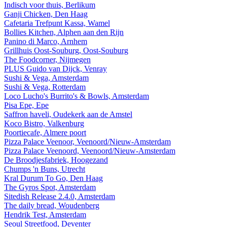
Indisch voor thuis, Berlikum
Ganji Chicken, Den Haag
Cafetaria Trefpunt Kassa, Wamel
Bollies Kitchen, Alphen aan den Rijn
Panino di Marco, Arnhem
Grillhuis Oost-Souburg, Oost-Souburg
The Foodcorner, Nijmegen
PLUS Guido van Dijck, Venray
Sushi & Vega, Amsterdam
Sushi & Vega, Rotterdam
Loco Lucho's Burrito's & Bowls, Amsterdam
Pisa Epe, Epe
Saffron haveli, Oudekerk aan de Amstel
Koco Bistro, Valkenburg
Poortiecafe, Almere poort
Pizza Palace Veenoor, Veenoord/Nieuw-Amsterdam
Pizza Palace Veenoord, Veenoord/Nieuw-Amsterdam
De Broodjesfabriek, Hoogezand
Chumps 'n Buns, Utrecht
Kral Durum To Go, Den Haag
The Gyros Spot, Amsterdam
Sitedish Release 2.4.0, Amsterdam
The daily bread, Woudenberg
Hendrik Test, Amsterdam
Seoul Streetfood, Deventer