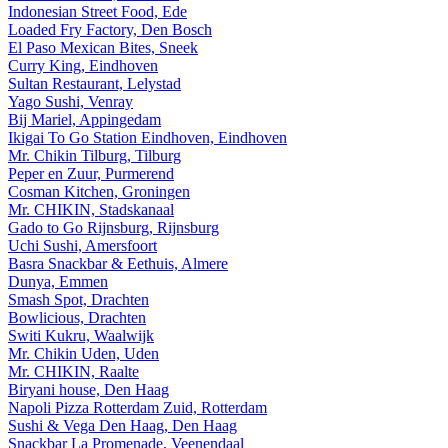
Indonesian Street Food, Ede
Loaded Fry Factory, Den Bosch
El Paso Mexican Bites, Sneek
Curry King, Eindhoven
Sultan Restaurant, Lelystad
Yago Sushi, Venray
Bij Mariel, Appingedam
Ikigai To Go Station Eindhoven, Eindhoven
Mr. Chikin Tilburg, Tilburg
Peper en Zuur, Purmerend
Cosman Kitchen, Groningen
Mr. CHIKIN, Stadskanaal
Gado to Go Rijnsburg, Rijnsburg
Uchi Sushi, Amersfoort
Basra Snackbar & Eethuis, Almere
Dunya, Emmen
Smash Spot, Drachten
Bowlicious, Drachten
Switi Kukru, Waalwijk
Mr. Chikin Uden, Uden
Mr. CHIKIN, Raalte
Biryani house, Den Haag
Napoli Pizza Rotterdam Zuid, Rotterdam
Sushi & Vega Den Haag, Den Haag
Snackbar La Promenade, Veenendaal