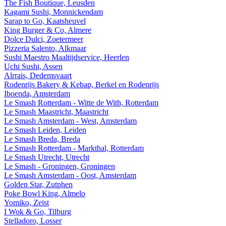
The Fish Boutique, Leusden
Kagami Sushi, Monnickendam
Sarap to Go, Kaatsheuvel
King Burger & Co, Almere
Dolce Dulci, Zoetermeer
Pizzeria Salento, Alkmaar
Sushi Maestro Maaltijdservice, Heerlen
Uchi Sushi, Assen
Alrrais, Dedemsvaart
Rodenrijs Bakery & Kebap, Berkel en Rodenrijs
Iboenda, Amsterdam
Le Smash Rotterdam - Witte de With, Rotterdam
Le Smash Maastricht, Maastricht
Le Smash Amsterdam - West, Amsterdam
Le Smash Leiden, Leiden
Le Smash Breda, Breda
Le Smash Rotterdam - Markthal, Rotterdam
Le Smash Utrecht, Utrecht
Le Smash - Groningen, Groningen
Le Smash Amsterdam - Oost, Amsterdam
Golden Star, Zutphen
Poke Bowl King, Almelo
Yomiko, Zeist
I Wok & Go, Tilburg
Stelladoro, Losser