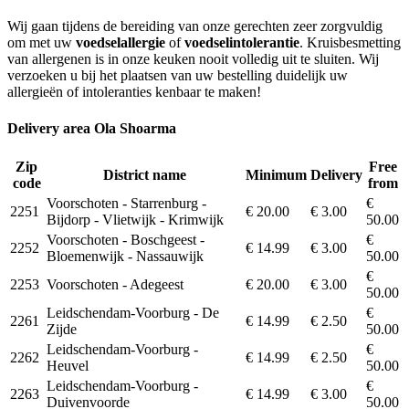
Wij gaan tijdens de bereiding van onze gerechten zeer zorgvuldig
om met uw
voedselallergie
of
voedselintolerantie
. Kruisbesmetting
van allergenen is in onze keuken nooit volledig uit te sluiten. Wij
verzoeken u bij het plaatsen van uw bestelling duidelijk uw
allergieën of intoleranties kenbaar te maken!
Delivery area Ola Shoarma
Zip
Free
District name
Minimum
Delivery
code
from
Voorschoten - Starrenburg -
€
2251
€ 20.00
€ 3.00
Bijdorp - Vlietwijk - Krimwijk
50.00
Voorschoten - Boschgeest -
€
2252
€ 14.99
€ 3.00
Bloemenwijk - Nassauwijk
50.00
€
2253
Voorschoten - Adegeest
€ 20.00
€ 3.00
50.00
Leidschendam-Voorburg - De
€
2261
€ 14.99
€ 2.50
Zijde
50.00
Leidschendam-Voorburg -
€
2262
€ 14.99
€ 2.50
Heuvel
50.00
Leidschendam-Voorburg -
€
2263
€ 14.99
€ 3.00
Duivenvoorde
50.00