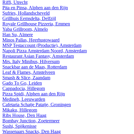
Riffi, Utrecht
Pita en Pinsa, Alphen aan den Rijn
Sufries, Hollandscheveld
Grillhuis Eemsdelta, Delfzijl
Royale Grillhouse Pizzeria, Emmen
Yaba Grillroom, Almelo
Han Su, Almere
Minos Pallas, Heerhugowaard
MSP Testaccount (Productie), Amsterdam
Napoli Pizza Amsterdam Noord, Amsterdam
Restaurant Asian Fantasy, Amsterdam
Mrs. Italy Minibus, Hilversum
Snackbar aan de Maas, Rotterdam
Leaf & Flames, Amstelveen
Smash & Slice, Zaandam
Gado To Go, Leiden
Cappadocia, Hillegom
Pizza Spidi, Alphen aan den Rijn
Medineh, Leeuwarden
Cafetaria Schatje Patatje, Groningen
Mikaku, Hillegom
Ribs House, Den Haag
Bombay Junction, Zoetermeer
Sushi, Spijkenisse
Wassenaars Snacks, Den Haag