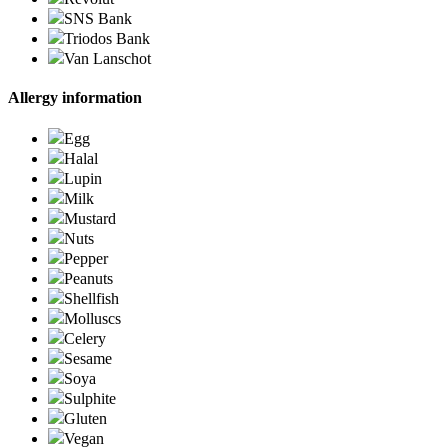
SNS Bank
Triodos Bank
Van Lanschot
Allergy information
Egg
Halal
Lupin
Milk
Mustard
Nuts
Pepper
Peanuts
Shellfish
Molluscs
Celery
Sesame
Soya
Sulphite
Gluten
Vegan