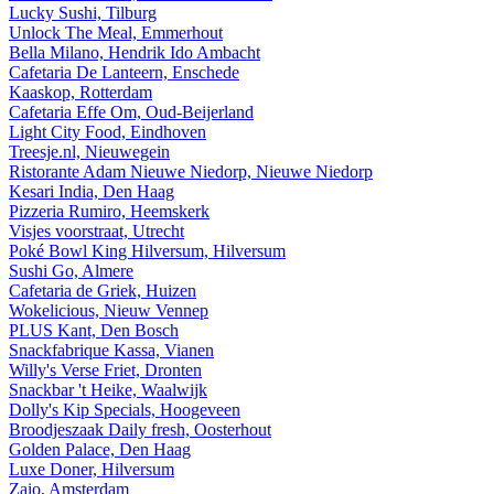
Lucky Sushi, Tilburg
Unlock The Meal, Emmerhout
Bella Milano, Hendrik Ido Ambacht
Cafetaria De Lanteern, Enschede
Kaaskop, Rotterdam
Cafetaria Effe Om, Oud-Beijerland
Light City Food, Eindhoven
Treesje.nl, Nieuwegein
Ristorante Adam Nieuwe Niedorp, Nieuwe Niedorp
Kesari India, Den Haag
Pizzeria Rumiro, Heemskerk
Visjes voorstraat, Utrecht
Poké Bowl King Hilversum, Hilversum
Sushi Go, Almere
Cafetaria de Griek, Huizen
Wokelicious, Nieuw Vennep
PLUS Kant, Den Bosch
Snackfabrique Kassa, Vianen
Willy's Verse Friet, Dronten
Snackbar 't Heike, Waalwijk
Dolly's Kip Specials, Hoogeveen
Broodjeszaak Daily fresh, Oosterhout
Golden Palace, Den Haag
Luxe Doner, Hilversum
Zaio, Amsterdam