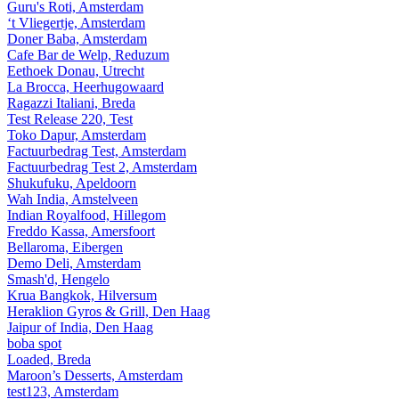
Guru's Roti, Amsterdam
‘t Vliegertje, Amsterdam
Doner Baba, Amsterdam
Cafe Bar de Welp, Reduzum
Eethoek Donau, Utrecht
La Brocca, Heerhugowaard
Ragazzi Italiani, Breda
Test Release 220, Test
Toko Dapur, Amsterdam
Factuurbedrag Test, Amsterdam
Factuurbedrag Test 2, Amsterdam
Shukufuku, Apeldoorn
Wah India, Amstelveen
Indian Royalfood, Hillegom
Freddo Kassa, Amersfoort
Bellaroma, Eibergen
Demo Deli, Amsterdam
Smash'd, Hengelo
Krua Bangkok, Hilversum
Heraklion Gyros & Grill, Den Haag
Jaipur of India, Den Haag
boba spot
Loaded, Breda
Maroon’s Desserts, Amsterdam
test123, Amsterdam