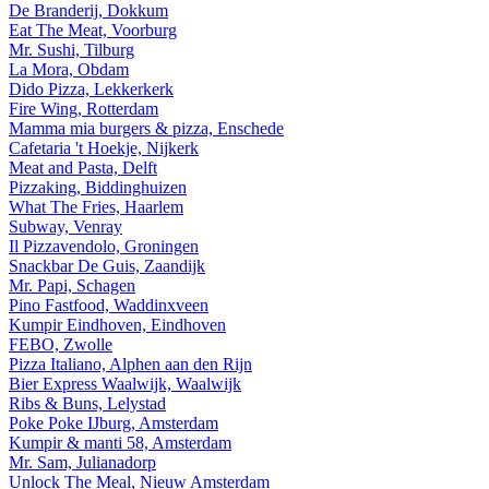
De Branderij, Dokkum
Eat The Meat, Voorburg
Mr. Sushi, Tilburg
La Mora, Obdam
Dido Pizza, Lekkerkerk
Fire Wing, Rotterdam
Mamma mia burgers & pizza, Enschede
Cafetaria 't Hoekje, Nijkerk
Meat and Pasta, Delft
Pizzaking, Biddinghuizen
What The Fries, Haarlem
Subway, Venray
Il Pizzavendolo, Groningen
Snackbar De Guis, Zaandijk
Mr. Papi, Schagen
Pino Fastfood, Waddinxveen
Kumpir Eindhoven, Eindhoven
FEBO, Zwolle
Pizza Italiano, Alphen aan den Rijn
Bier Express Waalwijk, Waalwijk
Ribs & Buns, Lelystad
Poke Poke IJburg, Amsterdam
Kumpir & manti 58, Amsterdam
Mr. Sam, Julianadorp
Unlock The Meal, Nieuw Amsterdam