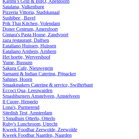
Karimi’s Grill & BBQ, Apeldoorn
Satalana, Valkenburg
Pizzeria Vittoria, Stadskanaal
Sushibee , Bavel
Prik Thai Kitchen, Volendam
Doner Centrum, Amersfoort
Gimara's Pasta House, Zandvoort
zaza restaurant, Dalfsen
Eataliano Huissen, Huissen
Eataliano Arnhem, Arnhem
Het boetje, Wervershoof
Yume, Bussum
Sakura Cafe, Nieuwegein
Sarnami & Indian Catering, Pijnacker
Sahiner, Hoorn
Smaakmakers Catering & service, Swifterbant
Eccoci Qua, Leeuwarden
Smashburgers Amstelveen, Amstelveen
Il Cuore, Hengelo
Lona's, Purmerend
Sitedish Test, Amsterdam
't Smulhuis Otterlo, Otterlo
Ruby's Lunchroom, Utrecht
Kweek Foodbar Zeewolde, Zeewolde
Kweek Foodbar Naarden, Naarden