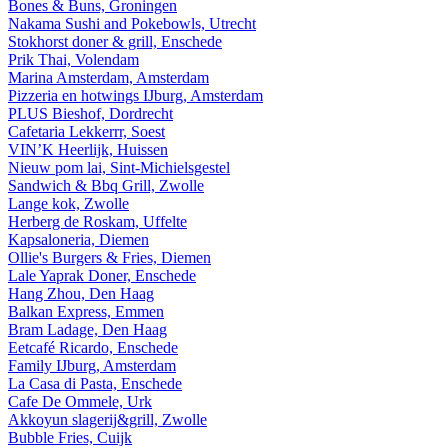
Bones & Buns, Groningen
Nakama Sushi and Pokebowls, Utrecht
Stokhorst doner & grill, Enschede
Prik Thai, Volendam
Marina Amsterdam, Amsterdam
Pizzeria en hotwings IJburg, Amsterdam
PLUS Bieshof, Dordrecht
Cafetaria Lekkerrr, Soest
VIN’K Heerlijk, Huissen
Nieuw pom lai, Sint-Michielsgestel
Sandwich & Bbq Grill, Zwolle
Lange kok, Zwolle
Herberg de Roskam, Uffelte
Kapsaloneria, Diemen
Ollie's Burgers & Fries, Diemen
Lale Yaprak Doner, Enschede
Hang Zhou, Den Haag
Balkan Express, Emmen
Bram Ladage, Den Haag
Eetcafé Ricardo, Enschede
Family IJburg, Amsterdam
La Casa di Pasta, Enschede
Cafe De Ommele, Urk
Akkoyun slagerij&grill, Zwolle
Bubble Fries, Cuijk