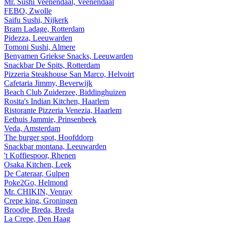
Mr. Sushi Veenendaal, Veenendaal
FEBO, Zwolle
Saifu Sushi, Nijkerk
Bram Ladage, Rotterdam
Pidezza, Leeuwarden
Tomoni Sushi, Almere
Benyamen Griekse Snacks, Leeuwarden
Snackbar De Spits, Rotterdam
Pizzeria Steakhouse San Marco, Helvoirt
Cafetaria Jimmy, Beverwijk
Beach Club Zuiderzee, Biddinghuizen
Rosita's Indian Kitchen, Haarlem
Ristorante Pizzeria Venezia, Haarlem
Eethuis Jammie, Prinsenbeek
Veda, Amsterdam
The burger spot, Hoofddorp
Snackbar montana, Leeuwarden
't Koffiespoor, Rhenen
Osaka Kitchen, Leek
De Cateraar, Gulpen
Poke2Go, Helmond
Mr. CHIKIN, Venray
Crepe king, Groningen
Broodje Breda, Breda
La Crepe, Den Haag