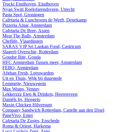
Trucki Eindhoven, Eindhoven
Nyan Switi Roelofarendsveen, Utrecht
Pasta Spot, Groningen
Cafetaria & Lunchroom de Werft, Denekamp
Pizzeria Amar, Amsterdam
Cafetaria De Bree, Assen
Meat The Balls, Amsterdam
Cheflife, Vlaardingen
SARAS VJP Sri Lankan Food, Castricum
Slagerij Overschie, Rotterdam
Goudse Bite, Gouda
HFC Amsterdam Tussen meer, Amsterdam
FEBO, Amsterdam
Afghan Fresh, Leeuwarden
Uit en Thuis, Wijk bij duurstede
Lemmetje, Nieuwegein
Max Wraps, Venray
Lekkerzzz Eten & Drinken, Heerenveen
Daniëls Ijs, Hengelo
Maxin Chicken Hilversum
Company Sandwich Rotterdam, Capelle aan den IJssel
PaneVivo, Enter
Cafetaria De Zusjes, Enschede
Roma & Orient, Harkema
Loco Lucho's Zeist, Zeist