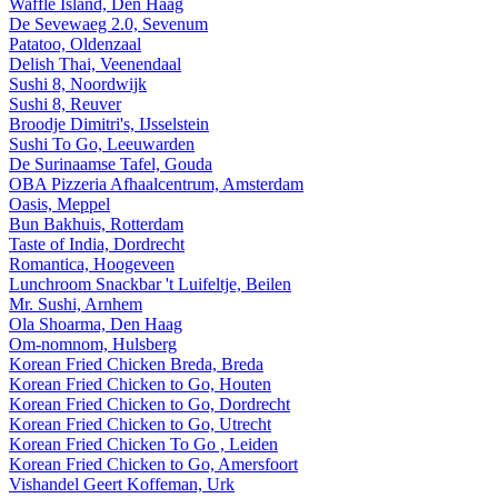
Waffle Island, Den Haag
De Sevewaeg 2.0, Sevenum
Patatoo, Oldenzaal
Delish Thai, Veenendaal
Sushi 8, Noordwijk
Sushi 8, Reuver
Broodje Dimitri's, IJsselstein
Sushi To Go, Leeuwarden
De Surinaamse Tafel, Gouda
OBA Pizzeria Afhaalcentrum, Amsterdam
Oasis, Meppel
Bun Bakhuis, Rotterdam
Taste of India, Dordrecht
Romantica, Hoogeveen
Lunchroom Snackbar 't Luifeltje, Beilen
Mr. Sushi, Arnhem
Ola Shoarma, Den Haag
Om-nomnom, Hulsberg
Korean Fried Chicken Breda, Breda
Korean Fried Chicken to Go, Houten
Korean Fried Chicken to Go, Dordrecht
Korean Fried Chicken to Go, Utrecht
Korean Fried Chicken To Go , Leiden
Korean Fried Chicken to Go, Amersfoort
Vishandel Geert Koffeman, Urk