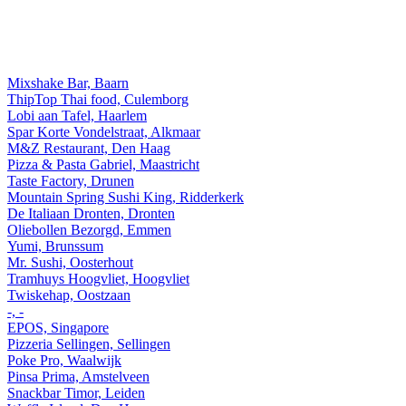
Mixshake Bar, Baarn
ThipTop Thai food, Culemborg
Lobi aan Tafel, Haarlem
Spar Korte Vondelstraat, Alkmaar
M&Z Restaurant, Den Haag
Pizza & Pasta Gabriel, Maastricht
Taste Factory, Drunen
Mountain Spring Sushi King, Ridderkerk
De Italiaan Dronten, Dronten
Oliebollen Bezorgd, Emmen
Yumi, Brunssum
Mr. Sushi, Oosterhout
Tramhuys Hoogvliet, Hoogvliet
Twiskehap, Oostzaan
-, -
EPOS, Singapore
Pizzeria Sellingen, Sellingen
Poke Pro, Waalwijk
Pinsa Prima, Amstelveen
Snackbar Timor, Leiden