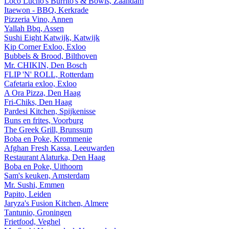
Loco Lucho's Burrito's & Bowls, Zaandam
Itaewon - BBQ, Kerkrade
Pizzeria Vino, Annen
Yallah Bbq, Assen
Sushi Eight Katwijk, Katwijk
Kip Corner Exloo, Exloo
Bubbels & Brood, Bilthoven
Mr. CHIKIN, Den Bosch
FLIP 'N' ROLL, Rotterdam
Cafetaria exloo, Exloo
A Ora Pizza, Den Haag
Fri-Chiks, Den Haag
Pardesi Kitchen, Spijkenisse
Buns en frites, Voorburg
The Greek Grill, Brunssum
Boba en Poke, Krommenie
Afghan Fresh Kassa, Leeuwarden
Restaurant Alaturka, Den Haag
Boba en Poke, Uithoorn
Sam's keuken, Amsterdam
Mr. Sushi, Emmen
Papito, Leiden
Jaryza's Fusion Kitchen, Almere
Tantunio, Groningen
Frietfood, Veghel