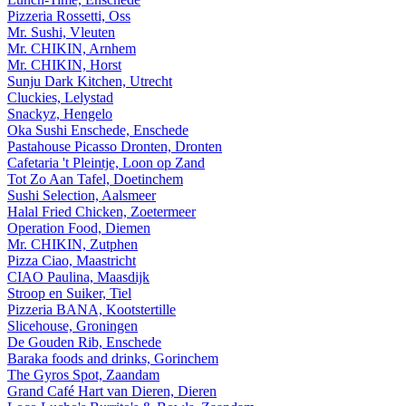
Pizzeria Rossetti, Oss
Mr. Sushi, Vleuten
Mr. CHIKIN, Arnhem
Mr. CHIKIN, Horst
Sunju Dark Kitchen, Utrecht
Cluckies, Lelystad
Snackyz, Hengelo
Oka Sushi Enschede, Enschede
Pastahouse Picasso Dronten, Dronten
Cafetaria 't Pleintje, Loon op Zand
Tot Zo Aan Tafel, Doetinchem
Sushi Selection, Aalsmeer
Halal Fried Chicken, Zoetermeer
Operation Food, Diemen
Mr. CHIKIN, Zutphen
Pizza Ciao, Maastricht
CIAO Paulina, Maasdijk
Stroop en Suiker, Tiel
Pizzeria BANA, Kootstertille
Slicehouse, Groningen
De Gouden Rib, Enschede
Baraka foods and drinks, Gorinchem
The Gyros Spot, Zaandam
Grand Café Hart van Dieren, Dieren