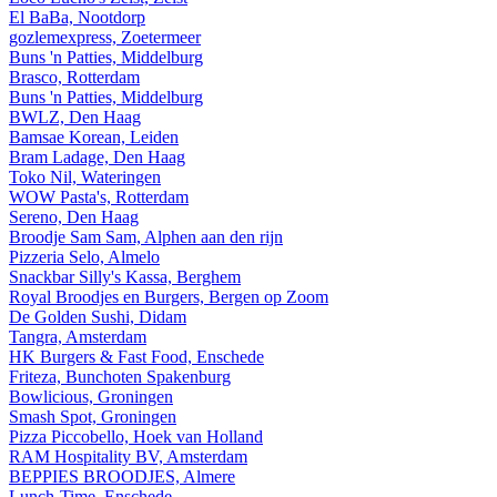
El BaBa, Nootdorp
gozlemexpress, Zoetermeer
Buns 'n Patties, Middelburg
Brasco, Rotterdam
Buns 'n Patties, Middelburg
BWLZ, Den Haag
Bamsae Korean, Leiden
Bram Ladage, Den Haag
Toko Nil, Wateringen
WOW Pasta's, Rotterdam
Sereno, Den Haag
Broodje Sam Sam, Alphen aan den rijn
Pizzeria Selo, Almelo
Snackbar Silly's Kassa, Berghem
Royal Broodjes en Burgers, Bergen op Zoom
De Golden Sushi, Didam
Tangra, Amsterdam
HK Burgers & Fast Food, Enschede
Friteza, Bunchoten Spakenburg
Bowlicious, Groningen
Smash Spot, Groningen
Pizza Piccobello, Hoek van Holland
RAM Hospitality BV, Amsterdam
BEPPIES BROODJES, Almere
Lunch-Time, Enschede