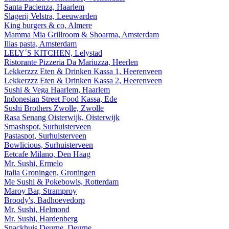
Santa Pacienza, Haarlem
Slagerij Velstra, Leeuwarden
King burgers & co, Almere
Mamma Mia Grillroom & Shoarma, Amsterdam
Ilias pasta, Amsterdam
LELY´S KITCHEN, Lelystad
Ristorante Pizzeria Da Mariuzza, Heerlen
Lekkerzzz Eten & Drinken Kassa 1, Heerenveen
Lekkerzzz Eten & Drinken Kassa 2, Heerenveen
Sushi & Vega Haarlem, Haarlem
Indonesian Street Food Kassa, Ede
Sushi Brothers Zwolle, Zwolle
Rasa Senang Oisterwijk, Oisterwijk
Smashspot, Surhuisterveen
Pastaspot, Surhuisterveen
Bowlicious, Surhuisterveen
Eetcafe Milano, Den Haag
Mr. Sushi, Ermelo
Italia Groningen, Groningen
Me Sushi & Pokebowls, Rotterdam
Maroy Bar, Stramproy
Broody's, Badhoevedorp
Mr. Sushi, Helmond
Mr. Sushi, Hardenberg
Snackhuis Deurne, Deurne