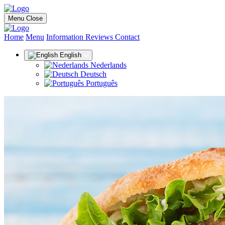
Menu
Close
(current)
Home
Menu
Information
Reviews
Contact
English
Nederlands
Deutsch
Português