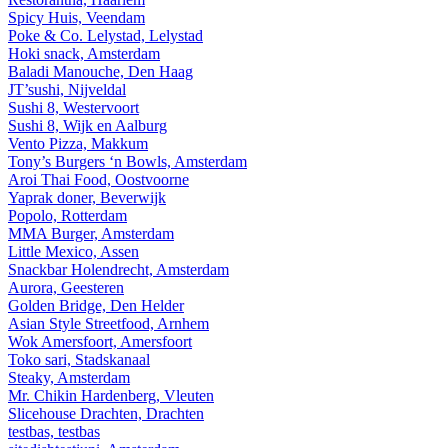
Spicy Huis, Veendam
Poke & Co. Lelystad, Lelystad
Hoki snack, Amsterdam
Baladi Manouche, Den Haag
JT’sushi, Nijveldal
Sushi 8, Westervoort
Sushi 8, Wijk en Aalburg
Vento Pizza, Makkum
Tony’s Burgers ‘n Bowls, Amsterdam
Aroi Thai Food, Oostvoorne
Yaprak doner, Beverwijk
Popolo, Rotterdam
MMA Burger, Amsterdam
Little Mexico, Assen
Snackbar Holendrecht, Amsterdam
Aurora, Geesteren
Golden Bridge, Den Helder
Asian Style Streetfood, Arnhem
Wok Amersfoort, Amersfoort
Toko sari, Stadskanaal
Steaky, Amsterdam
Mr. Chikin Hardenberg, Vleuten
Slicehouse Drachten, Drachten
testbas, testbas